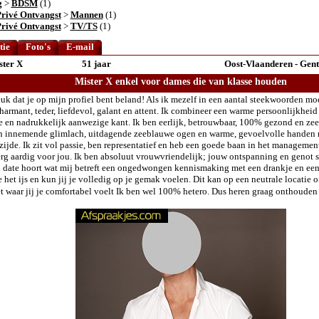
g
>
BDSM
(1)
Privé Ontvangst
>
Mannen
(1)
Privé Ontvangst
>
TV/TS
(1)
tie
Foto's
E-mail
ster X
51 jaar
Oost-Vlaanderen - Gent
Mister X enkel voor dames die van klasse houden
euk dat je op mijn profiel bent beland! Als ik mezelf in een aantal steekwoorden m
charmant, teder, liefdevol, galant en attent. Ik combineer een warme persoonlijkhei
e en nadrukkelijk aanwezige kant. Ik ben eerlijk, betrouwbaar, 100% gezond en zeer
n innemende glimlach, uitdagende zeeblauwe ogen en warme, gevoelvolle handen 
zijde. Ik zit vol passie, ben representatief en heb een goede baan in het manageme
g aardig voor jou. Ik ben absoluut vrouwvriendelijk; jouw ontspanning en genot st
n date hoort wat mij betreft een ongedwongen kennismaking met een drankje en een
het ijs en kun jij je volledig op je gemak voelen. Dit kan op een neutrale locatie of
t waar jij je comfortabel voelt Ik ben wel 100% hetero. Dus heren graag onthoude