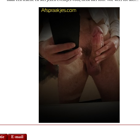
tie
E-mail