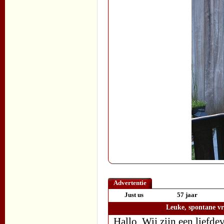
Advertentie
Just us
57 jaar
Leuke, spontane v
Hallo, Wij zijn een liefde