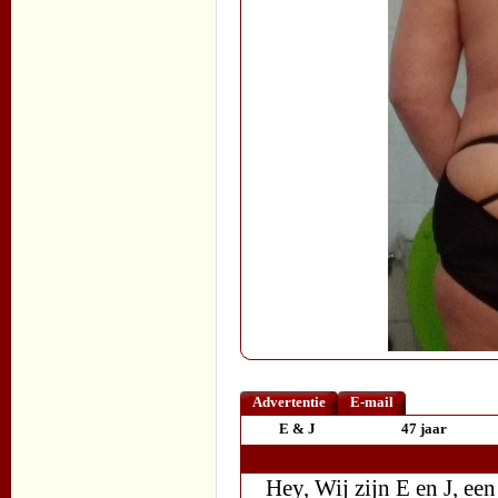
Advertentie
E-mail
E & J
47 jaar
Hey, Wij zijn E en J, e