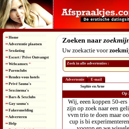
Home
Zoeken naar
zoekmij
Advertentie plaatsen
Uw zoekactie voor
zoekmi
Sexdating
Escort / Prive Ontvangst
Zoek in alle advertenties :
Webcamsex
*
Parenclubs
Rendez-vous hotels
Advertentie
E-mail
Privé Sauna's
Sophie en Arne
Sexcinema's
Op z
Bars & Sexclubs
Wij, eeen koppen 50-ers 
Gay sauna's
zijn op zoek naar een ge
Fakersmelding
vvm trio te doen maar ook
Adverteren
cup is bi experimenteren
Help
voorop en we wisselen