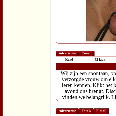
Advertentie
E-mail
Kend
42 jaar
Wij zijn een spontaan, o
verzorgde vrouw om elkaa
leren kennen. Klikt het 
avond ons brengt. Discr
vinden we belangrijk. Li
Advertentie
Foto's
E-mail