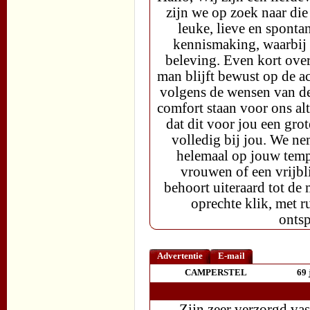
zijn we op zoek naar die
leuke, lieve en sponta
kennismaking, waarbij 
beleving. Even kort over
man blijft bewust op de ac
volgens de wensen van de
comfort staan voor ons alt
dat dit voor jou een grot
volledig bij jou. We ne
helemaal op jouw tempo
vrouwen of een vrijbl
behoort uiteraard tot d
oprechte klik, met r
onts
Advertentie
E-mail
CAMPERSTEL
69 
Zijn zeer verzorgd vas