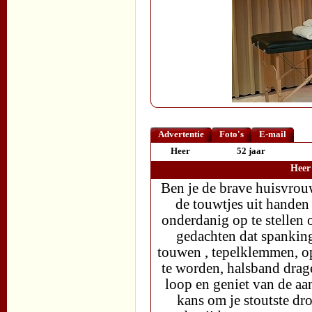
Advertentie
Foto's
E-mail
Heer
52 jaar
Heer
Ben je de brave huisvrouw
de touwtjes uit handen
onderdanig op te stellen 
gedachten dat spankin
touwen , tepelklemmen, op
te worden, halsband dragen
loop en geniet van de aan
kans om je stoutste dr