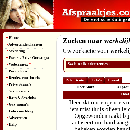
Home
Zoeken naar
werkelij
Advertentie plaatsen
Uw zoekactie voor
werkeli
Sexdating
Escort / Prive Ontvangst
Zoek in alle advertenties :
Webcamsex
*
Parenclubs
Rendez-vous hotels
Advertentie
Foto's
E-mail
Privé Sauna's
Heer Alain
51 jaar
Sexcinema's
Heer
Bars & Sexclubs
Heer zkt ondeugende vro
Gay sauna's
iets mist thuis of een l
Fakersmelding
Opgewonden raakt bij h
Adverteren
fantaseert om hard aang
Help
bekeken worden,handb