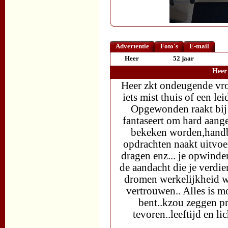
Advertentie
Foto's
E-mail
Heer
52 jaar
Heer
Heer zkt ondeugende vro
iets mist thuis of een l
Opgewonden raakt bij h
fantaseert om hard aang
bekeken worden,handb
opdrachten naakt uitvoe
dragen enz... je opwinden
de aandacht die je verdien
dromen werkelijkheid wo
vertrouwen.. Alles is mo
bent..kzou zeggen pro
tevoren..leeftijd en 