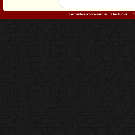
Gebruikersvoorwaarden
-
Disclaimer
-
Pr