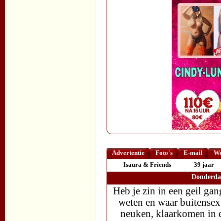
Advertentie
Foto's
E-mail
We
Isaura & Friends
39 jaar
Donderdag
Heb je zin in een geil ga
weten en waar buitensex 
neuken, klaarkomen in de 