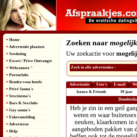
Home
Zoeken naar
mogelijk
Advertentie plaatsen
Uw zoekactie voor
mogelij
Sexdating
Escort / Prive Ontvangst
Zoek in alle advertenties :
Webcamsex
*
Parenclubs
Rendez-vous hotels
Advertentie
Foto's
E-mail
We
Privé Sauna's
Isaura & Friends
39 jaar
Sexcinema's
Donderdag
Bars & Sexclubs
Heb je zin in een geil ga
Gay sauna's
weten en waar buitensex 
Fakersmelding
neuken, klaarkomen in de 
Adverteren
aangeboden pakket van d
Help
beffen ook tot de mogeli