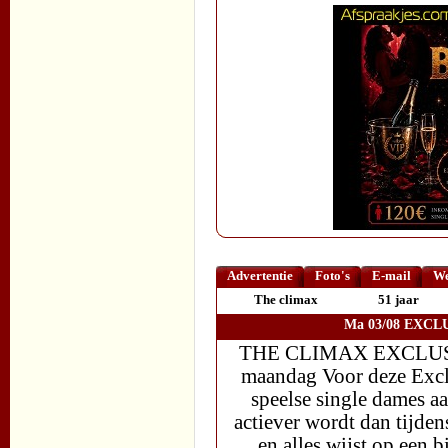
Advertentie
Foto's
E-mail
We
The climax
51 jaar
Ma 03/08 EXCLU
THE CLIMAX EXCLUSI
maandag Voor deze Exclu
speelse single dames a
actiever wordt dan tijden
en alles wijst op een 