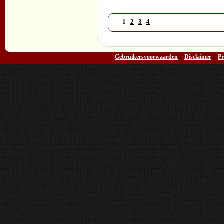
1
2
3
4
Gebruikersvoorwaarden
-
Disclaimer
-
Pr