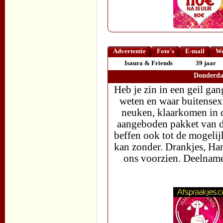
Advertentie
Foto's
E-mail
We
Isaura & Friends
39 jaar
Donderdag
Heb je zin in een geil ga
weten en waar buitensex 
neuken, klaarkomen in de 
aangeboden pakket van d
beffen ook tot de mogeli
kan zonder. Drankjes, H
ons voorzien. Deelnamep