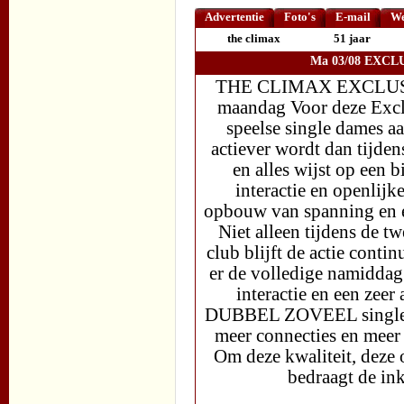
Advertentie
Foto's
E-mail
We
the climax
51 jaar
Ma 03/08 EXCLU
THE CLIMAX EXCLUSI
maandag Voor deze Exclu
speelse single dames a
actiever wordt dan tijden
en alles wijst op een 
interactie en openlijk
opbouw van spanning en e
Niet alleen tijdens de 
club blijft de actie co
er de volledige namiddag 
interactie en een zeer 
DUBBEL ZOVEEL single d
meer connecties en meer 
Om deze kwaliteit, deze
bedraagt de i