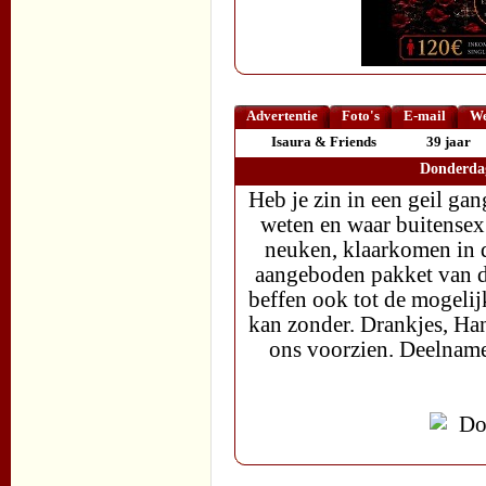
Advertentie
Foto's
E-mail
We
Isaura & Friends
39 jaar
Donderdag
Heb je zin in een geil ga
weten en waar buitensex 
neuken, klaarkomen in de 
aangeboden pakket van d
beffen ook tot de mogeli
kan zonder. Drankjes, H
ons voorzien. Deelnamep