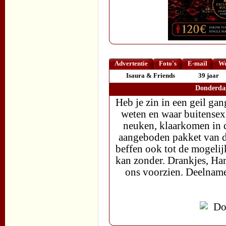
Advertentie
Foto's
E-mail
We
Isaura & Friends
39 jaar
Donderdag
Heb je zin in een geil ga
weten en waar buitensex 
neuken, klaarkomen in de 
aangeboden pakket van d
beffen ook tot de mogeli
kan zonder. Drankjes, H
ons voorzien. Deelnamep