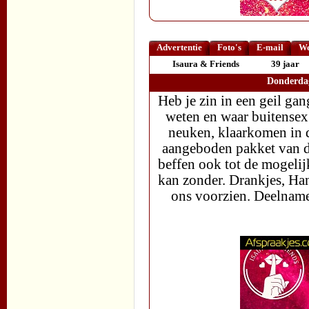
Advertentie
Foto's
E-mail
We
Isaura & Friends
39 jaar
Donderdag
Heb je zin in een geil ga
weten en waar buitensex 
neuken, klaarkomen in de 
aangeboden pakket van d
beffen ook tot de mogeli
kan zonder. Drankjes, H
ons voorzien. Deelnamep