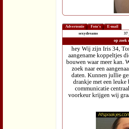
Advertentie
Foto's
E-mail
sexydreams
37 
op zoek 
hey Wij zijn Iris 34, T
aangename koppeltjes di
bouwen waar meer kan. Wij
zoek naar een aangenaa
daten. Kunnen jullie ge
drankje met een leuke 
communicatie centraal 
voorkeur krijgen wij gra