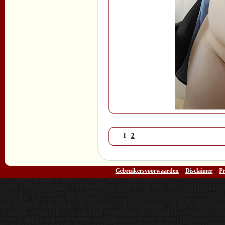
1
2
Gebruikersvoorwaarden
-
Disclaimer
-
Pr