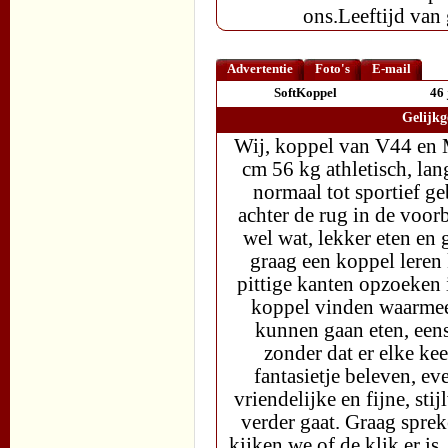
ons.Leeftijd va
Advertentie
Foto's
E-mail
SoftKoppel
46 
Gelijkg
Wij, koppel van V44 en M
cm 56 kg athletisch, lan
normaal tot sportief g
achter de rug in de voor
wel wat, lekker eten en 
graag een koppel leren 
pittige kanten opzoeken 
koppel vinden waarmee 
kunnen gaan eten, een
zonder dat er elke ke
fantasietje beleven, ev
vriendelijke en fijne, sti
verder gaat. Graag sprek
kijken we of de klik er is