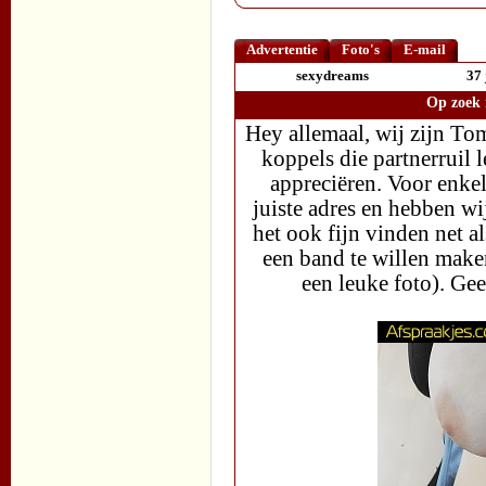
Advertentie
Foto's
E-mail
sexydreams
37 
Op zoek 
Hey allemaal, wij zijn To
koppels die partnerruil
appreciëren. Voor enkel 
juiste adres en hebben wij
het ook fijn vinden net a
een band te willen maken
een leuke foto). Ge