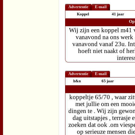
Advertentie
E-mail
Koppel
41 jaar
Op 
Wij zijn een koppel m41 
vanavond na ons werk 
vanavond vanaf 23u. Inte
hoeft niet naakt of her
intere
Advertentie
E-mail
h&n
65 jaar
koppeltje 65/70 , waar zi
met jullie om een mooi
dingen te . Wij zijn gewo
dag uitstapjes , terrasje 
zoeken dat ook .om viesp
op serieuze mensen di