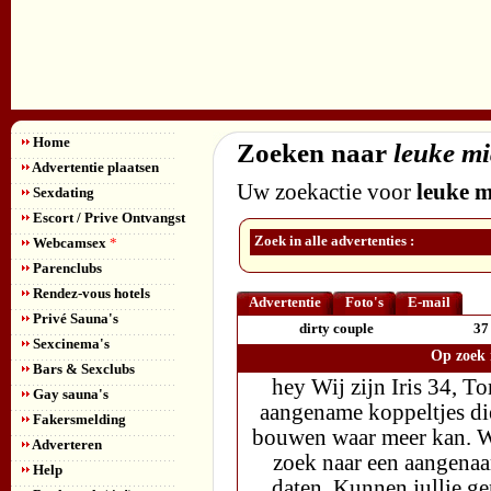
Home
Zoeken naar
leuke m
Advertentie plaatsen
Uw zoekactie voor
leuke 
Sexdating
Escort / Prive Ontvangst
Zoek in alle advertenties :
Webcamsex
*
Parenclubs
Rendez-vous hotels
Advertentie
Foto's
E-mail
Privé Sauna's
dirty couple
37
Sexcinema's
Op zoek 
Bars & Sexclubs
hey Wij zijn Iris 34, T
Gay sauna's
aangename koppeltjes di
Fakersmelding
bouwen waar meer kan. Wij
Adverteren
zoek naar een aangenaa
Help
daten. Kunnen jullie ge