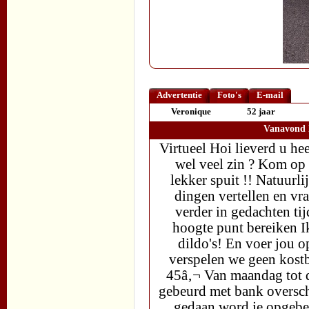
Advertentie
Foto's
E-mail
Veronique
52 jaar
Vanavond l
Virtueel Hoi lieverd u he
wel veel zin ? Kom op 
lekker spuit !! Natuurli
dingen vertellen en vr
verder in gedachten ti
hoogte punt bereiken Ik
dildo's! En voer jou op
verspelen we geen kostb
45â‚¬ Van maandag tot d
gebeurd met bank overschr
gedaan word je opgebe