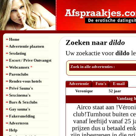
Home
Zoeken naar
dildo
Advertentie plaatsen
Uw zoekactie voor
dildo
le
Sexdating
Escort / Prive Ontvangst
Zoek in alle advertenties :
Webcamsex
*
Parenclubs
Rendez-vous hotels
Advertentie
Foto's
E-mail
Privé Sauna's
Veronique
52 jaar
Sexcinema's
Vandaag he
Bars & Sexclubs
Airco staat aan !Véroni
Gay sauna's
club!Turnhout buiten ce
Fakersmelding
vanaf leeftijd vanaf 25 j
Adverteren
prijzen dus u betaald enk
Help
zijn inbegrepen in die pri