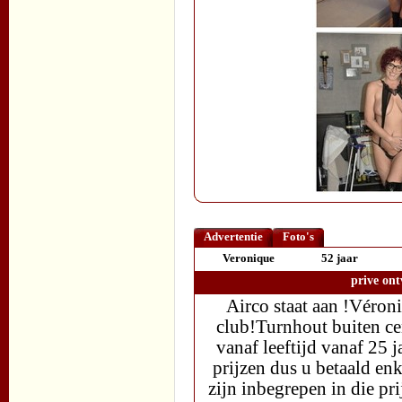
Advertentie
Foto's
Veronique
52 jaar
prive ont
Airco staat aan !Véroni
club!Turnhout buiten ce
vanaf leeftijd vanaf 25 j
prijzen dus u betaald enk
zijn inbegrepen in die pri