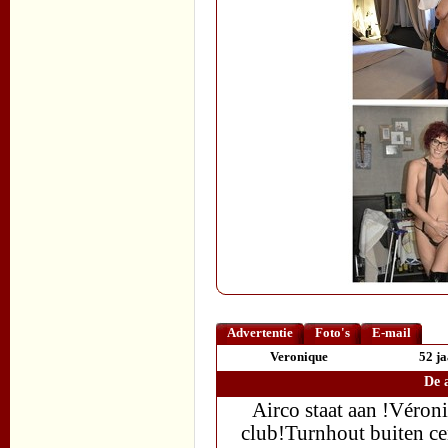
Advertentie
Foto's
E-mail
Veronique
52 j
De a
Airco staat aan !Véroni
club!Turnhout buiten ce