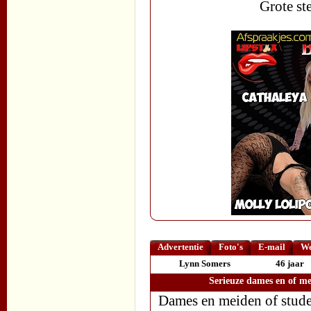
Grote st
Advertentie
Foto's
E-mail
We
Lynn Somers
46 jaar
Serieuze dames en of me
Dames en meiden of stude