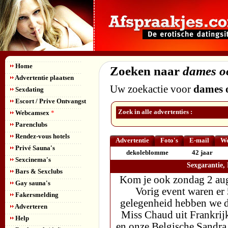
Home
Zoeken naar
dames o
Advertentie plaatsen
Uw zoekactie voor
dames 
Sexdating
Escort / Prive Ontvangst
Zoek in alle advertenties :
Webcamsex
*
Parenclubs
Rendez-vous hotels
Advertentie
Foto's
E-mail
We
Privé Sauna's
dekoleblomme
42 jaar
Sexcinema's
Sexgarantie,
Bars & Sexclubs
Kom je ook zondag 2 aug
Gay sauna's
Vorig event waren er 
Fakersmelding
gelegenheid hebben we d
Adverteren
Miss Chaud uit Frankrijk
Help
en onze Belgische Sandra z