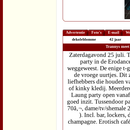
Advertentie
Foto's
E-mail
We
dekoleblomme
42 jaar
Trannys meet 
Zaterdagavond 25 juli. T
party in de Erodanc
weggeweest. De enige t-gi
de vroege uurtjes. Dit 
liefhebbers die houden va
of kinky kledij. Meerder
Laung party open vanaf 
goed inzit. Tussendoor p
70â‚¬, dame/tv/shemale 20
). Incl. bar, lockers
champagne. Erotisch caf