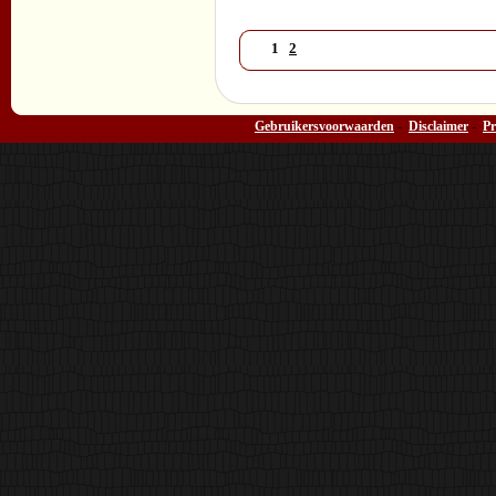
1
2
Gebruikersvoorwaarden
-
Disclaimer
-
Pr