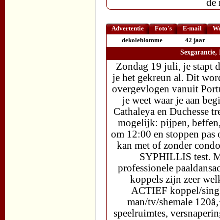
de
Advertentie
Foto's
E-mail
We
dekoleblomme
42 jaar
Sexgarantie,
Zondag 19 juli, je stapt 
je het gekreun al. Dit wor
overgevlogen vanuit Portu
je weet waar je aan begi
Cathaleya en Duchesse tre
mogelijk: pijpen, beffen,
om 12:00 en stoppen pas o
kan met of zonder condo
SYPHILLIS test. Mis
professionele paaldansac
koppels zijn zeer we
ACTIEF koppel/single 
man/tv/shemale 120â‚¬,
speelruimtes, versnaperi