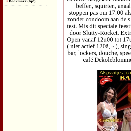
Bookmark (tip!)
beffen, squirten, anaa
stoppen pas om 17:00 als
zonder condoom aan de s
test. Mis dit speciale fees
door Slutty-Rocket. Extr
Open vanaf 12u00 tot 17
( niet actief 120â‚¬ ), si
bar, lockers, douche, spe
café Dekoleblomme