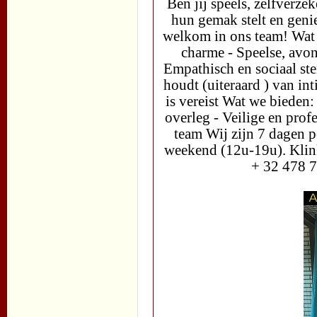
Ben jij speels, zelfverze
hun gemak stelt en genie
welkom in ons team! Wat w
charme - Speelse, avon
Empathisch en sociaal st
houdt (uiteraard ) van in
is vereist Wat we bieden:
overleg - Veilige en pro
team Wij zijn 7 dagen 
weekend (12u-19u). Klink
+ 32 478 7