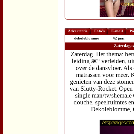
Advertentie
Foto's
E-mail
We
dekoleblomme
42 jaar
Zaterdagav
Zaterdag. Het thema: be
leiding â€“ verleiden, u
over de dansvloer. Als 
matrassen voor meer. 
genieten van deze stome
van Slutty-Rocket. Open
single man/tv/shemale 6
douche, speelruimtes e
Dekoleblomme, G