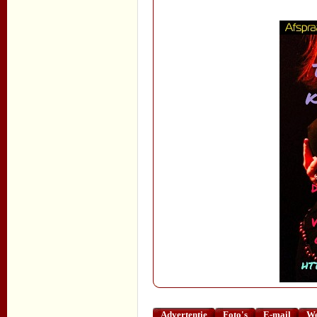
Advertentie
Foto's
E-mail
We