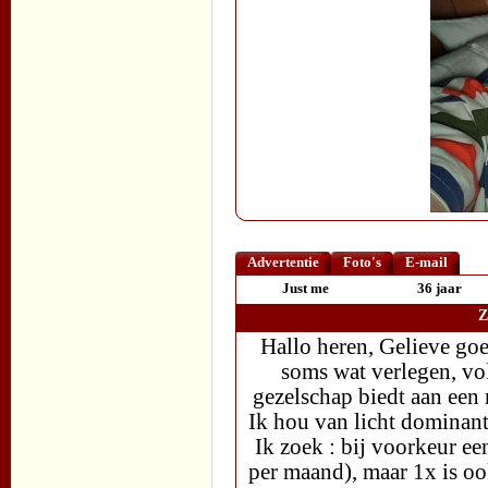
Advertentie
Foto's
E-mail
Just me
36 jaar
Z
Hallo heren, Gelieve goed
soms wat verlegen, vo
gezelschap biedt aan een r
Ik hou van licht dominan
Ik zoek : bij voorkeur ee
per maand), maar 1x is oo