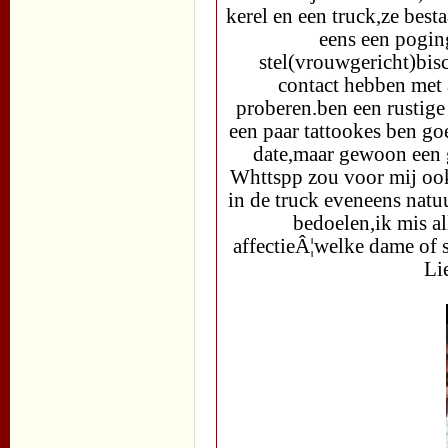
kerel en een truck,ze bes
eens een pogin
stel(vrouwgericht)bis
contact hebben met a
proberen.ben een rustige 
een paar tattookes ben go
date,maar gewoon een g
Whttspp zou voor mij ook
in de truck eveneens natuu
bedoelen,ik mis al
affectieÂ¦welke dame of s
Li