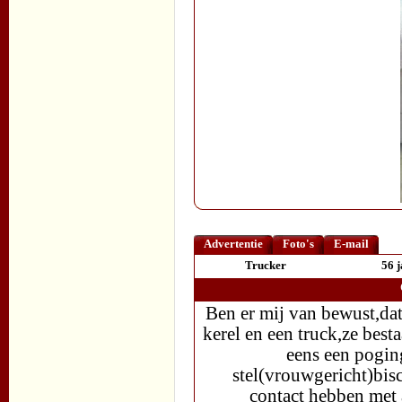
Advertentie
Foto's
E-mail
Trucker
56 
Ben er mij van bewust,dat
kerel en een truck,ze bes
eens een pogin
stel(vrouwgericht)bis
contact hebben met a