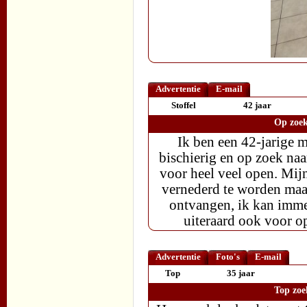
Advertentie
E-mail
Stoffel
42 jaar
Op zoek
Ik ben een 42-jarige 
bischierig en op zoek naar
voor heel veel open. Mijn
vernederd te worden maar
ontvangen, ik kan immers
uiteraard ook voor o
Advertentie
Foto's
E-mail
Top
35 jaar
Top zoe