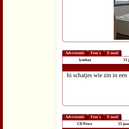
Advertentie
Foto's
E-mail
lyndsay
53 
hi schatjes wie zin in een
Advertentie
Foto's
E-mail
CD Petra
55 jaa