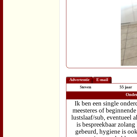
Advertentie
E-mail
Steven
55 jaar
Onder
Ik ben een single onde
meesteres of beginnende 
lustslaaf/sub, eventueel a
is bespreekbaar zolang 
gebeurd, hygiene is ook