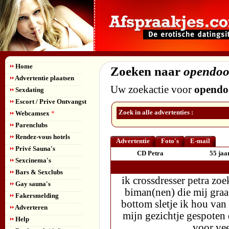
Home
Zoeken naar
opendoo
Advertentie plaatsen
Uw zoekactie voor
opendo
Sexdating
Escort / Prive Ontvangst
Zoek in alle advertenties :
Webcamsex
*
Parenclubs
Rendez-vous hotels
Advertentie
Foto's
E-mail
Privé Sauna's
CD Petra
55 jaa
Sexcinema's
Bars & Sexclubs
ik crossdresser petra zo
Gay sauna's
biman(nen) die mij graa
Fakersmelding
bottom sletje ik hou van
Adverteren
mijn gezichtje gespoten d
Help
voor vee