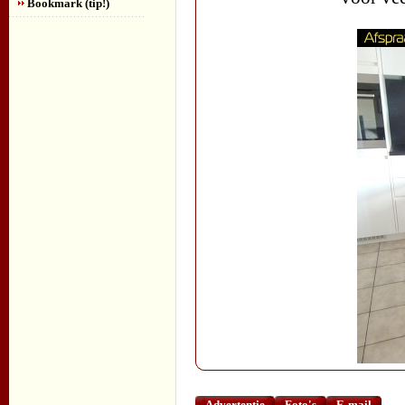
Bookmark (tip!)
Advertentie
Foto's
E-mail