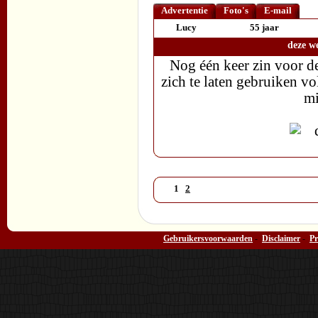
Advertentie
Foto's
E-mail
Lucy
55 jaar
deze w
Nog één keer zin voor d
zich te laten gebruiken vo
mi
1
2
Gebruikersvoorwaarden
-
Disclaimer
-
Pr