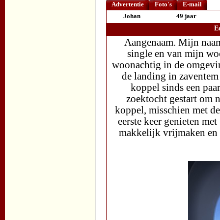
Advertentie
Foto's
E-mail
Johan
49 jaar
E
Aangenaam. Mijn naam 
single en van mijn w
woonachtig in de omgevin
de landing in zaventem v
koppel sinds een paar
zoektocht gestart om n
koppel, misschien met de
eerste keer genieten me
makkelijk vrijmaken en 