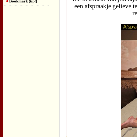
Bookmark (tip!)
een afspraakje gelieve t
r