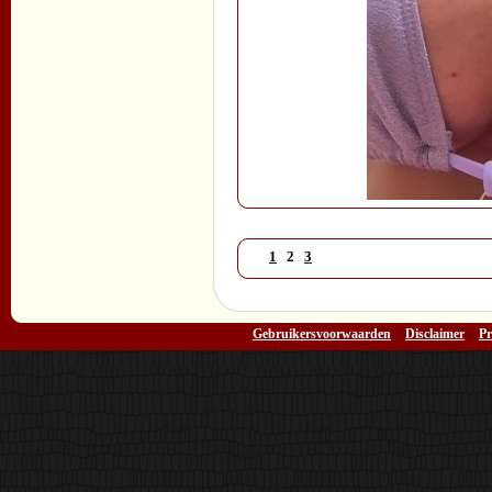
1
2
3
Gebruikersvoorwaarden
-
Disclaimer
-
Pr