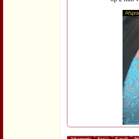
Advertentie
Foto's
E-mail
We