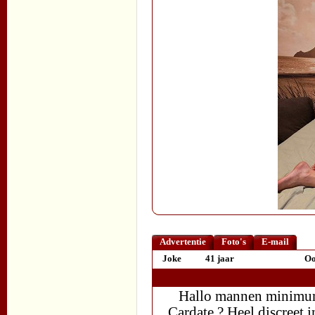
Advertentie
Foto's
E-mail
Joke
41 jaar
Oo
Hallo mannen minimum 
Cardate ? Heel discreet 