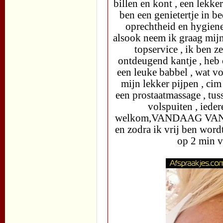
billen en kont , een lekke
ben een genietertje in be
oprechtheid en hygiene ,
alsook neem ik graag mijn 
topservice , ik ben z
ontdeugend kantje , heb o
een leuke babbel , wat vo
mijn lekker pijpen , cim 
een prostaatmassage , tus
volspuiten , iede
welkom,VANDAAG VAN 9 U
en zodra ik vrij ben w
op 2 min